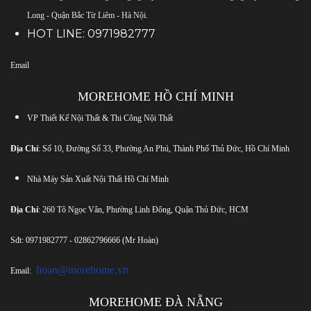
Long - Quận Bắc Từ Liêm - Hà Nội.
HOT LINE:
0971982777
Email
MOREHOME HỒ CHÍ MINH
VP Thiết Kế Nội Thất & Thi Công Nội Thất
Địa Chỉ
: Số 10, Đường Số 33, Phường An Phú, Thành Phố Thủ Đức, Hồ Chí Minh
Nhà Máy Sản Xuất Nội Thất Hồ Chí Minh
Địa Chỉ
: 260 Tô Ngọc Vân, Phường Linh Đông, Quận Thủ Đức, HCM
Sđt:
0971982777
-
02862796666
(Mr Hoàn)
hoan@morehome.vn
Email:
MOREHOME ĐÀ NẴNG