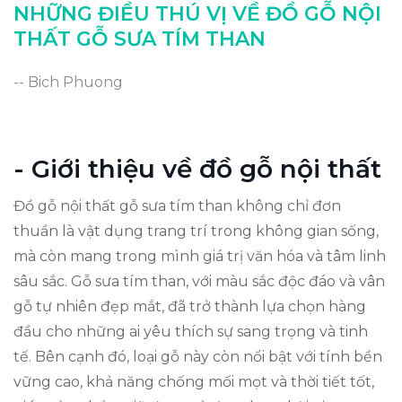
Giá trị nghệ thuật của đồ gỗ sưa
NHỮNG ĐIỀU THÚ VỊ VỀ ĐỒ GỖ NỘI
So sánh gỗ sưa với các loại gỗ khác
THẤT GỖ SƯA TÍM THAN
So sánh gỗ sưa với các loại gỗ khác
-- Bich Phuong
Những lưu ý khi mua đồ gỗ sưa
Kết luận về giá trị đồ gỗ nội thất
- Giới thiệu về đồ gỗ nội thất
Kết luận về giá trị đồ gỗ nội thất
Đồ gỗ nội thất gỗ sưa tím than không chỉ đơn
thuần là vật dụng trang trí trong không gian sống,
mà còn mang trong mình giá trị văn hóa và tâm linh
sâu sắc. Gỗ sưa tím than, với màu sắc độc đáo và vân
gỗ tự nhiên đẹp mắt, đã trở thành lựa chọn hàng
đầu cho những ai yêu thích sự sang trọng và tinh
tế. Bên cạnh đó, loại gỗ này còn nổi bật với tính bền
vững cao, khả năng chống mối mọt và thời tiết tốt,