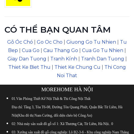
CÓ THỂ BẠN QUAN TÂM
Gỗ Óc Chó
|
Go Oc Cho
|
Giuong Go Tu Nhien
|
Tu
Bep
|
Cua Go
|
Cau Thang Go
|
Cua Go Tu Nhien
|
Giay Dan Tuong
|
Tranh Kính
|
Tranh Dan Tuong
|
Thiet Ke Biet Thu
|
Thiet Ke Chung Cu
|
Thi Cong
Noi That
MOREHOME HÀ NỘI
01.Văn Phòng Thiết Kế Nội Thất & Thi Công Nội Thất
Điạ chỉ: Tầng 3, Tòa T6-08, Đường Tôn Quang Phiệt, Quận Bắc Từ Liêm, Hà
Nội(Khu đô thị Nam Cường, đối diện chéo bộ Công An)
02: Nhà máy sản xuất đồ gỗ số 1:
Xã Thượng Cát, Từ Liêm, Hà Nội.
.
0
03: Xưởng sản xuất đồ gỗ công nghiệp: Lô B2-3-6 - Khu công nghiệp Nam Thăng