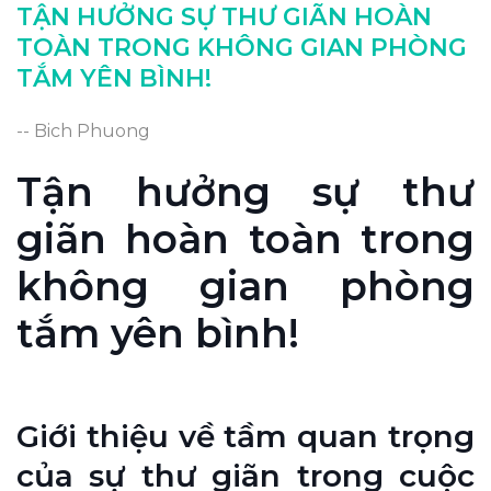
TẬN HƯỞNG SỰ THƯ GIÃN HOÀN
Thực hiện các phương pháp massage:
TOÀN TRONG KHÔNG GIAN PHÒNG
Giảm căng thẳng và đau nhức cơ.
TẮM YÊN BÌNH!
Kết luận: Quan trọng của việc tận hưởng sự
-- Bich Phuong
thư giãn trong không gian phòng tắm.
Tận hưởng sự thư
giãn hoàn toàn trong
không gian phòng
tắm yên bình!
Giới thiệu về tầm quan trọng
của sự thư giãn trong cuộc