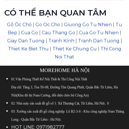
CÓ THỂ BẠN QUAN TÂM
Gỗ Óc Chó
|
Go Oc Cho
|
Giuong Go Tu Nhien
|
Tu
Bep
|
Cua Go
|
Cau Thang Go
|
Cua Go Tu Nhien
|
Giay Dan Tuong
|
Tranh Kính
|
Tranh Dan Tuong
|
Thiet Ke Biet Thu
|
Thiet Ke Chung Cu
|
Thi Cong
Noi That
MOREHOME HÀ NỘI
01.Văn Phòng Thiết Kế Nội Thất & Thi Công Nội Thất
Điạ chỉ: Tầng 3, Tòa T6-08, Đường Tôn Quang Phiệt, Quận Bắc Từ Liêm, Hà
Nội(Khu đô thị Nam Cường, đối diện chéo bộ Công An)
02: Nhà máy sản xuất đồ gỗ số 1:
Xã Thượng Cát, Từ Liêm, Hà Nội.
.
0
03: Xưởng sản xuất đồ gỗ công nghiệp: Lô B2-3-6 - Khu công nghiệp Nam Thăng
Long - Quận Bắc Từ Liêm - Hà Nội.
HOT LINE:
0971982777