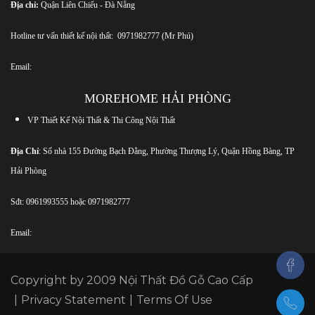
Địa chỉ:
Quận Liên Chiểu - Đà Nẵng
Hotline tư vấn thiết kế nội thất:
0971982777
(Mr Phú)
Email:
MOREHOME HẢI PHÒNG
VP Thiết Kế Nội Thất & Thi Công Nội Thất
Địa Chỉ
: Số nhà 155 Đường Bạch Đằng, Phường Thượng Lý, Quận Hồng Bàng, TP
Hải Phòng
Sđt:
0961993555
hoặc
0971982777
Email:
Copyright by 2009
Nội Thất Đồ Gỗ Cao Cấp
|
Privacy Statement
|
Terms Of Use