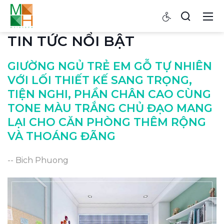
TIN TỨC NỔI BẬT
GIƯỜNG NGỦ TRẺ EM GỖ TỰ NHIÊN
VỚI LỐI THIẾT KẾ SANG TRỌNG,
TIỆN NGHI, PHẦN CHÂN CAO CÙNG
TONE MÀU TRẮNG CHỦ ĐẠO MANG
LẠI CHO CĂN PHÒNG THÊM RỘNG
VÀ THOÁNG ĐÃNG
-- Bich Phuong