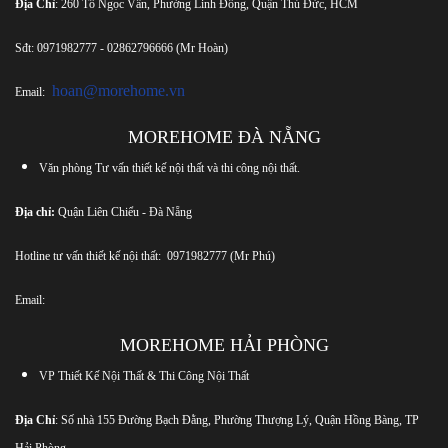
Địa Chỉ
: 260 Tô Ngọc Vân, Phường Linh Đông, Quận Thủ Đức, HCM
Sđt:
0971982777
-
02862796666
(Mr Hoàn)
hoan@morehome.vn
Email:
MOREHOME ĐÀ NẴNG
Văn phòng Tư vấn thiết kế nội thất và thi công nội thất.
Địa chỉ:
Quận Liên Chiểu - Đà Nẵng
Hotline tư vấn thiết kế nội thất:
0971982777
(Mr Phú)
Email:
MOREHOME HẢI PHÒNG
VP Thiết Kế Nội Thất & Thi Công Nội Thất
Địa Chỉ
: Số nhà 155 Đường Bạch Đằng, Phường Thượng Lý, Quận Hồng Bàng, TP
Hải Phòng