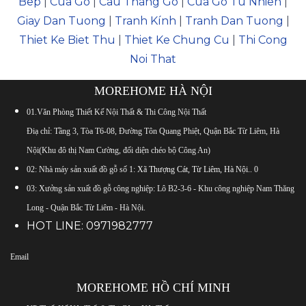
Bep
|
Cua Go
|
Cau Thang Go
|
Cua Go Tu Nhien
|
Giay Dan Tuong
|
Tranh Kính
|
Tranh Dan Tuong
|
Thiet Ke Biet Thu
|
Thiet Ke Chung Cu
|
Thi Cong
Noi That
MOREHOME HÀ NỘI
01.Văn Phòng Thiết Kế Nội Thất & Thi Công Nội Thất
Điạ chỉ: Tầng 3, Tòa T6-08, Đường Tôn Quang Phiệt, Quận Bắc Từ Liêm, Hà
Nội(Khu đô thị Nam Cường, đối diện chéo bộ Công An)
02: Nhà máy sản xuất đồ gỗ số 1:
Xã Thượng Cát, Từ Liêm, Hà Nội.
.
0
03: Xưởng sản xuất đồ gỗ công nghiệp: Lô B2-3-6 - Khu công nghiệp Nam Thăng
Long - Quận Bắc Từ Liêm - Hà Nội.
HOT LINE:
0971982777
Email
MOREHOME HỒ CHÍ MINH