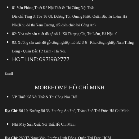
01.Văn Phòng Thiết Kế Nội Thất & Thi Công Nội Thất
Điạ chỉ: Tầng 3, Tòa T6-08, Đường Tôn Quang Phiệt, Quận Bắc Từ Liêm, Hà
Nội(Khu đô thị Nam Cường, đối diện chéo bộ Công An)
02: Nhà máy sản xuất đồ gỗ số 1:
Xã Thượng Cát, Từ Liêm, Hà Nội.
.
0
03: Xưởng sản xuất đồ gỗ công nghiệp: Lô B2-3-6 - Khu công nghiệp Nam Thăng
Long - Quận Bắc Từ Liêm - Hà Nội.
HOT LINE:
0971982777
Email
MOREHOME HỒ CHÍ MINH
VP Thiết Kế Nội Thất & Thi Công Nội Thất
Địa Chỉ
: Số 10, Đường Số 33, Phường An Phú, Thành Phố Thủ Đức, Hồ Chí Minh
Nhà Máy Sản Xuất Nội Thất Hồ Chí Minh
Địa Chỉ
: 260 Tô Ngọc Vân, Phường Linh Đông, Quận Thủ Đức, HCM