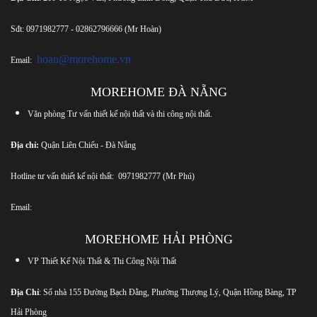
Sđt:
0971982777
-
02862796666
(Mr Hoàn)
hoan@morehome.vn
Email:
MOREHOME ĐÀ NẴNG
Văn phòng Tư vấn thiết kế nội thất và thi công nội thất.
Địa chỉ:
Quận Liên Chiểu - Đà Nẵng
Hotline tư vấn thiết kế nội thất:
0971982777
(Mr Phú)
Email:
MOREHOME HẢI PHÒNG
VP Thiết Kế Nội Thất & Thi Công Nội Thất
Địa Chỉ
: Số nhà 155 Đường Bạch Đằng, Phường Thượng Lý, Quận Hồng Bàng, TP
Hải Phòng