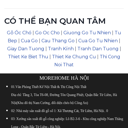
CÓ THỂ BẠN QUAN TÂM
Gỗ Óc Chó
|
Go Oc Cho
|
Giuong Go Tu Nhien
|
Tu
Bep
|
Cua Go
|
Cau Thang Go
|
Cua Go Tu Nhien
|
Giay Dan Tuong
|
Tranh Kính
|
Tranh Dan Tuong
|
Thiet Ke Biet Thu
|
Thiet Ke Chung Cu
|
Thi Cong
Noi That
MOREHOME HÀ NỘI
01.Văn Phòng Thiết Kế Nội Thất & Thi Công Nội Thất
Điạ chỉ: Tầng 3, Tòa T6-08, Đường Tôn Quang Phiệt, Quận Bắc Từ Liêm, Hà
Nội(Khu đô thị Nam Cường, đối diện chéo bộ Công An)
02: Nhà máy sản xuất đồ gỗ số 1:
Xã Thượng Cát, Từ Liêm, Hà Nội.
.
0
03: Xưởng sản xuất đồ gỗ công nghiệp: Lô B2-3-6 - Khu công nghiệp Nam Thăng
Long - Quận Bắc Từ Liêm - Hà Nội.