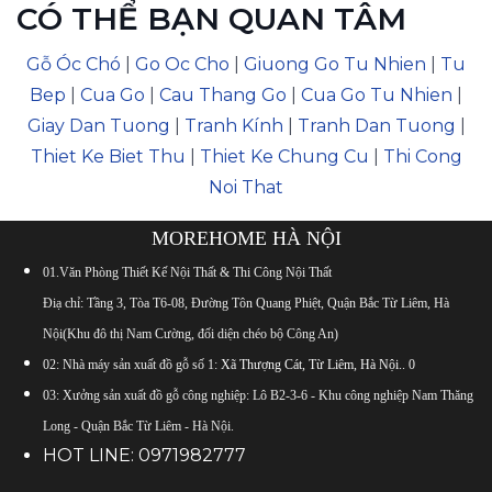
CÓ THỂ BẠN QUAN TÂM
Gỗ Óc Chó
|
Go Oc Cho
|
Giuong Go Tu Nhien
|
Tu
Bep
|
Cua Go
|
Cau Thang Go
|
Cua Go Tu Nhien
|
Giay Dan Tuong
|
Tranh Kính
|
Tranh Dan Tuong
|
Thiet Ke Biet Thu
|
Thiet Ke Chung Cu
|
Thi Cong
Noi That
MOREHOME HÀ NỘI
01.Văn Phòng Thiết Kế Nội Thất & Thi Công Nội Thất
Điạ chỉ: Tầng 3, Tòa T6-08, Đường Tôn Quang Phiệt, Quận Bắc Từ Liêm, Hà
Nội(Khu đô thị Nam Cường, đối diện chéo bộ Công An)
02: Nhà máy sản xuất đồ gỗ số 1:
Xã Thượng Cát, Từ Liêm, Hà Nội.
.
0
03: Xưởng sản xuất đồ gỗ công nghiệp: Lô B2-3-6 - Khu công nghiệp Nam Thăng
Long - Quận Bắc Từ Liêm - Hà Nội.
HOT LINE:
0971982777