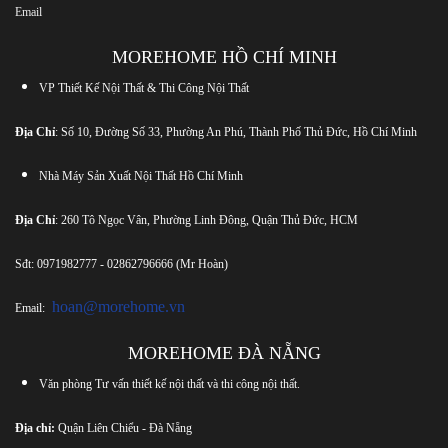
Email
MOREHOME HỒ CHÍ MINH
VP Thiết Kế Nội Thất & Thi Công Nội Thất
Địa Chỉ
: Số 10, Đường Số 33, Phường An Phú, Thành Phố Thủ Đức, Hồ Chí Minh
Nhà Máy Sản Xuất Nội Thất Hồ Chí Minh
Địa Chỉ
: 260 Tô Ngọc Vân, Phường Linh Đông, Quận Thủ Đức, HCM
Sđt:
0971982777
-
02862796666
(Mr Hoàn)
hoan@morehome.vn
Email:
MOREHOME ĐÀ NẴNG
Văn phòng Tư vấn thiết kế nội thất và thi công nội thất.
Địa chỉ:
Quận Liên Chiểu - Đà Nẵng